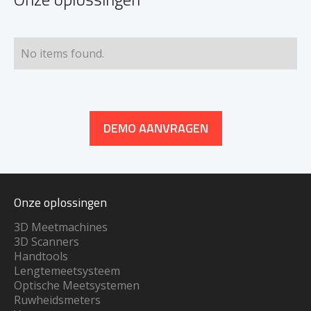
No items found.
DEMO AANVRAGEN
Onze oplossingen
3D Meetmachines
3D Scanners
Handtools
Lengtemeetsysteem
Optische Meetsystemen
Ruwheidsmeters